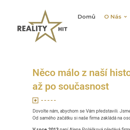
Domů
O Nás
Něco málo z naší histo
až po současnost
Dovolte nám, abychom se Vám představili. Jsme 
Od samého začátku si naše firma zakládá na oso
V roce 2013
paní Alena Polášková předává fir