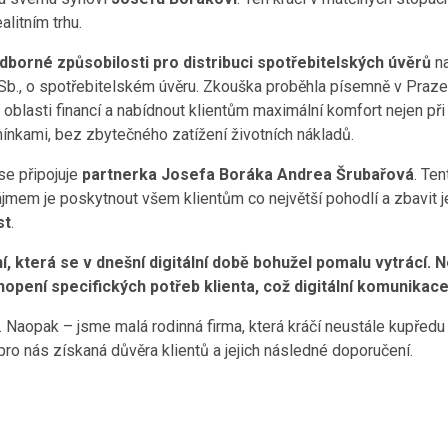
alitním trhu.
dborné způsobilosti pro distribuci spotřebitelských úvěrů
na
 Sb., o spotřebitelském úvěru. Zkouška proběhla písemně v Pra
blasti financí a nabídnout klientům maximální komfort nejen při v
ínkami, bez zbytečného zatížení životních nákladů.
se připojuje
partnerka Josefa Boráka Andrea Šrubařová
. Ten
ájmem je poskytnout všem klientům co největší pohodlí a zbavit 
st
.
 která se v dnešní digitální době bohužel pomalu vytrácí
pení specifických potřeb klienta, což digitální komunikace
. Naopak – jsme malá rodinná firma, která kráčí neustále kupředu
ro nás získaná důvěra klientů a jejich následné doporučení.