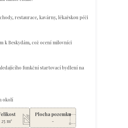
chody, restaurace, kavárny, lékařskou péči
m k Beskydám, což ocení milovníci
hledajícího funkční startovací bydlení na
m okolí
Velikost
Plocha pozemku
25 m²
-