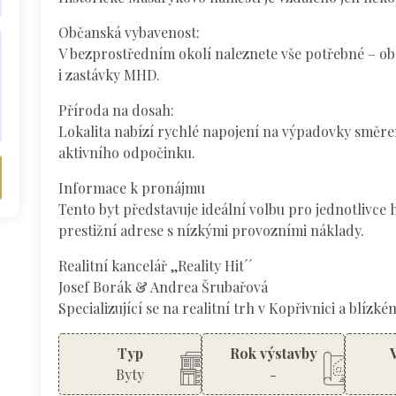
Občanská vybavenost:
V bezprostředním okolí naleznete vše potřebné – ob
i zastávky MHD.
Příroda na dosah:
Lokalita nabízí rychlé napojení na výpadovky směre
aktivního odpočinku.
Informace k pronájmu
Tento byt představuje ideální volbu pro jednotlivce 
prestižní adrese s nízkými provozními náklady.
Realitní kancelář ,,Reality Hit´´
Josef Borák & Andrea Šrubařová
Specializující se na realitní trh v Kopřivnici a blízké
Typ
Rok výstavby
Byty
-