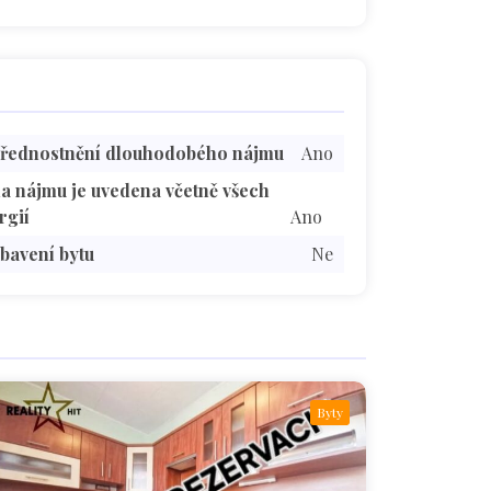
řednostnění dlouhodobého nájmu
Ano
a nájmu je uvedena včetně všech
rgií
Ano
bavení bytu
Ne
Byty