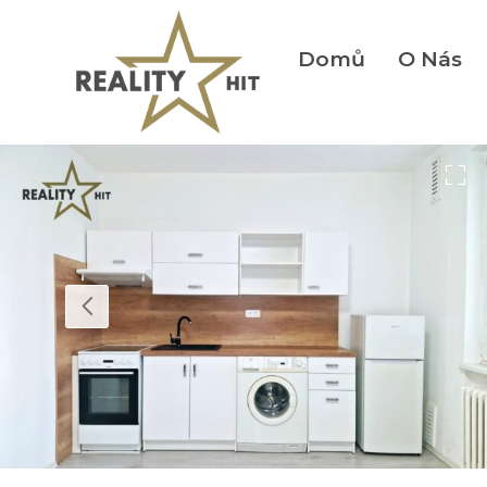
Domů
O Nás