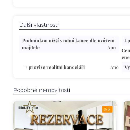
Další vlastnosti
Podmínkou nižší vratná kauce dle uvážení
Up
majitele
Ano
Cen
ene
+ provize realitní kanceláři
Ano
Vy
Podobné nemovitosti
Byty