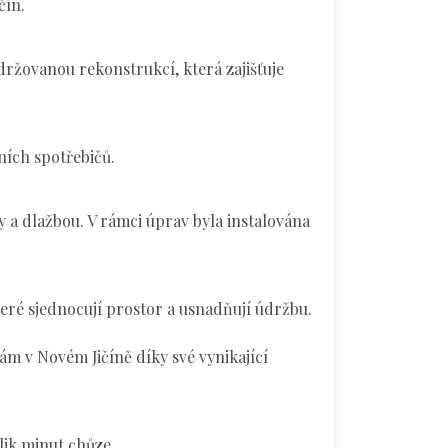
čín.
udržovanou rekonstrukcí, která zajišťuje
ích spotřebičů.
a dlažbou. V rámci úprav byla instalována
teré sjednocují prostor a usnadňují údržbu.
m v Novém Jičíně díky své vynikající
lik minut chůze.