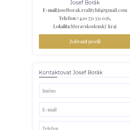
Josef Borák
E-mail:
josefborak.realityhit@gmail.com
Telefon:
+420 731 331 026,
Lokalita:
Moravskoslezský kraj
Zobrazit profil
Kontaktovat
Josef Borák