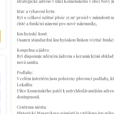
strategické adrese v ulici Komenského v obci Nový Ji
Stav a vybavení bytu:
Byt o celkové užitné ploše 25 m² prošel v minulosti 
čisté a funkční zázemí pro nové nájemníky,
Kuchyňský kout:
Osazen standardní kuchyňskou linkou včetně funkčn
Koupelna a jádro:
Byt disponuje zděným jádrem s keramickými obklady 
nová sanita.
Podlahy:
V celém interiéru jsou položeny plovoucí podlahy, k
Lokalita:
Ulice Komenského patří k nejvyhledávanějším adresá
dostupnosti.
Centrum města:
Historické Masarykovo náměstí je vzdáleno jen něko