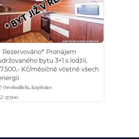
* Rezervováno* Pronájem
udržovaného bytu 3+1 s lodžií,
17.500,- Kč/měsíčně včetně všech
energií
Osvoboditelů, Kopřivnice
Kč 17.500