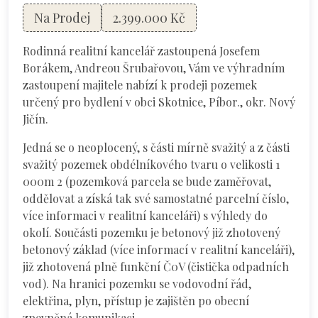
Na Prodej
2.399.000 Kč
Rodinná realitní kancelář zastoupená Josefem
Borákem, Andreou Šrubařovou, Vám ve výhradním
zastoupení majitele nabízí k prodeji pozemek
určený pro bydlení v obci Skotnice, Píbor., okr. Nový
Jičín.
Jedná se o neoplocený, s části mírně svažitý a z části
svažitý pozemek obdélníkového tvaru o velikosti 1
000m 2 (pozemková parcela se bude zaměřovat,
oddělovat a získá tak své samostatné parcelní číslo,
více informaci v realitní kanceláři) s výhledy do
okolí. Součásti pozemku je betonový již zhotovený
betonový základ (více informací v realitní kanceláři),
již zhotovená plně funkční Č0V (čistička odpadních
vod). Na hranici pozemku se vodovodní řád,
elektřina, plyn, přístup je zajištěn po obecní
zpevněná komunikaci.