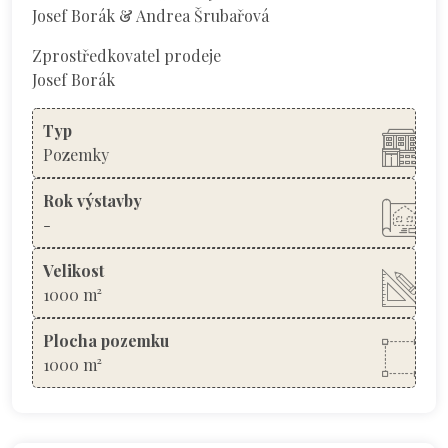
Josef Borák & Andrea Šrubařová
Zprostředkovatel prodeje
Josef Borák
Typ
Pozemky
Rok výstavby
-
Velikost
1000 m²
Plocha pozemku
1000 m²