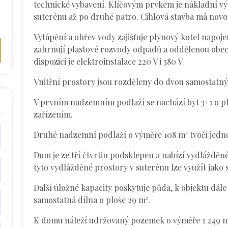
technické vybavení. Klíčovým prvkem je nákladní vý
suterénu až po druhé patro. Cihlová stavba má novou
Vytápění a ohřev vody zajišťuje plynový kotel napoje
zahrnují plastové rozvody odpadů a oddělenou obecn
dispozici je elektroinstalace 220 V i 380 V.
Vnitřní prostory jsou rozděleny do dvou samostatný
V prvním nadzemním podlaží se nachází byt 3+1 o p
zařízením.
Druhé nadzemní podlaží o výměře 108 m² tvoří jedno
Dům je ze tří čtvrtin podsklepen a nabízí vydlážděn
tyto vydlážděné prostory v suterénu lze využít jako 
Další úložné kapacity poskytuje půda, k objektu dále
samostatná dílna o ploše 29 m².
K domu náleží udržovaný pozemek o výměře 1 249 m