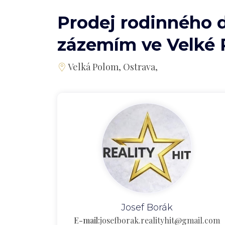
Prodej rodinného 
zázemím ve Velké 
Velká Polom, Ostrava,
Josef Borák
E-mail:
josefborak.realityhit@gmail.com