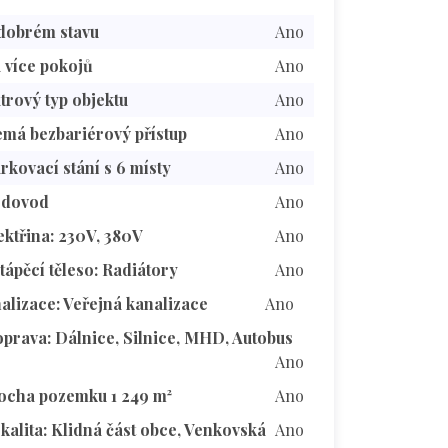
dobrém stavu
Ano
a více pokojů
Ano
trový typ objektu
Ano
má bezbariérový přístup
Ano
rkovací stání s 6 místy
Ano
odovod
Ano
ektřina: 230V, 380V
Ano
tápěcí těleso: Radiátory
Ano
alizace: Veřejná kanalizace
Ano
prava: Dálnice, Silnice, MHD, Autobus
Ano
ocha pozemku 1 249 m²
Ano
kalita: Klidná část obce, Venkovská
Ano