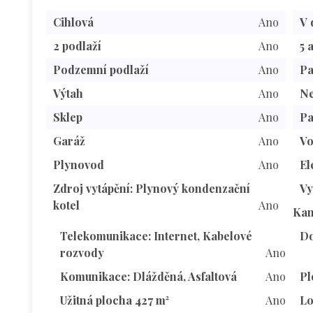
Cihlová
Ano
V 
2 podlaží
Ano
5 
Podzemní podlaží
Ano
Pa
Výtah
Ano
Ne
Sklep
Ano
Pa
Garáž
Ano
V
Plynovod
Ano
El
Zdroj vytápění: Plynový kondenzační
Vy
kotel
Ano
Kan
Telekomunikace: Internet, Kabelové
Do
rozvody
Ano
Komunikace: Dlážděná, Asfaltová
Ano
Pl
Užitná plocha 427 m²
Ano
Lo