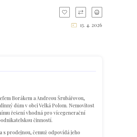
13. 4. 2026
Josefem Borákem a Andreou Šrubářovou,
rodinný dům v obci Velká Polom. Nemovitost
ičnímu řešení vhodná pro vícegenerační
odnikatelskou činností.
ba s prodejnou, čemuž odpovídá jeho