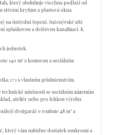
tah, který obsluhuje všechna podlaží od
 střešní krytinu a plastová okna.
ný na ústřední topení. Inženýrské sítě
í splaškovou a dešťovou kanalizaci. K
ch jednotek.
loše 140 m² s komorou a sociálním
tka 2+1 s vlastním příslušenstvím.
é technické místnosti se sociálním zázemím
sklad, ateliér nebo pro lehkou výrobu.
 náleží dvojgaráž o rozloze 48 m² a
², který vám nabídne dostatek soukromí a