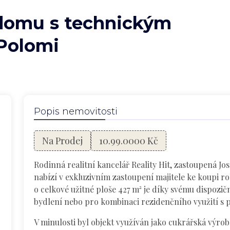
domu s technickým
Polomi
Popis nemovitosti
Na Prodej
10.99.0000 Kč
Rodinná realitní kancelář Reality Hit, zastoupená 
nabízí v exkluzivním zastoupení majitele ke koupi 
o celkové užitné ploše 427 m² je díky svému dispoz
bydlení nebo pro kombinaci rezidenčního využití s p
V minulosti byl objekt využíván jako cukrářská výro