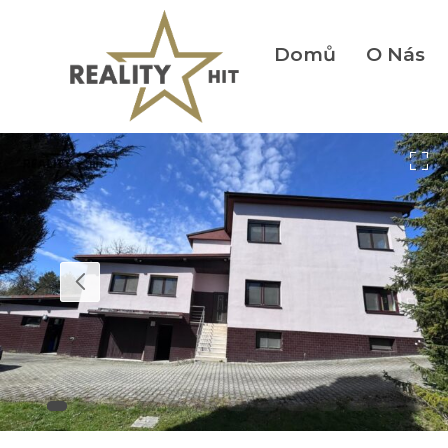
Domů
O Nás