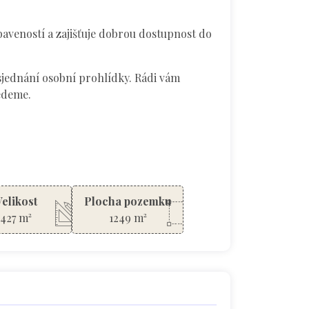
aveností a zajišťuje dobrou dostupnost do
sjednání osobní prohlídky. Rádi vám
edeme.
Velikost
Plocha pozemku
427 m²
1249 m²