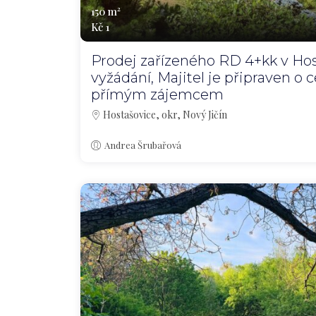
150 m²
Kč 1
Prodej zařízeného RD 4+kk v Hos
vyžádání, Majitel je připraven o 
přímým zájemcem
Hostašovice, okr, Nový Jičín
Andrea Šrubařová