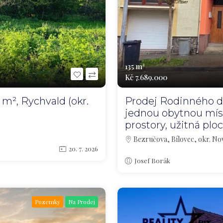
135 m²
Kč 7.689.000
m², Rychvald (okr.
Prodej Rodinného d
jednou obytnou míst
prostory, užitná pl
Bezručova, Bílovec, okr. Nov
20. 7. 2026
Josef Borák
Pozemky
Na Prodej