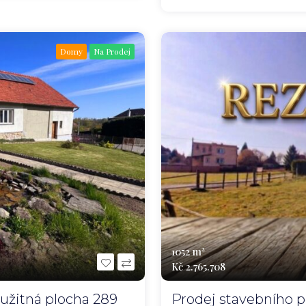
Domy
Na Prodej
1052 m²
Kč 2.765.708
užitná plocha 289
Prodej stavebního p