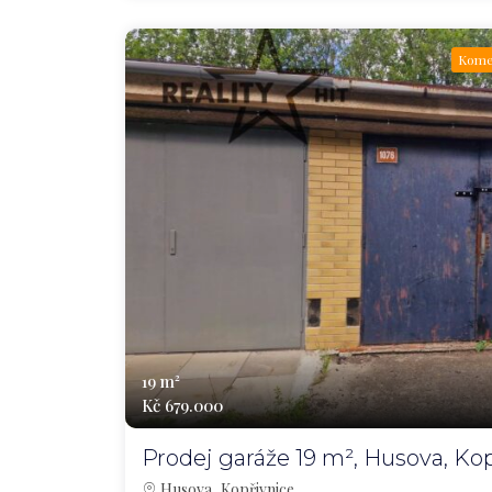
Komer
19 m²
Kč 679.000
Prodej garáže 19 m², Husova, Ko
Husova, Kopřivnice