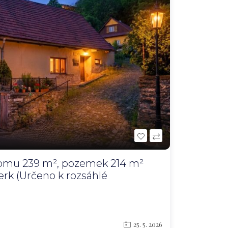
omu 239 m², pozemek 214 m²
erk (Určeno k rozsáhlé
25. 5. 2026