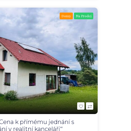
Domy
Na Prodej
a/Cena k přímému jednání s
 v realitní kanceláři‘‘