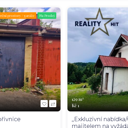
ční prostory / garáže
Na Prodej
129 m²
Kč 1
přivnice
,,Exkluzivní nabídk
majitelem na vyžádání