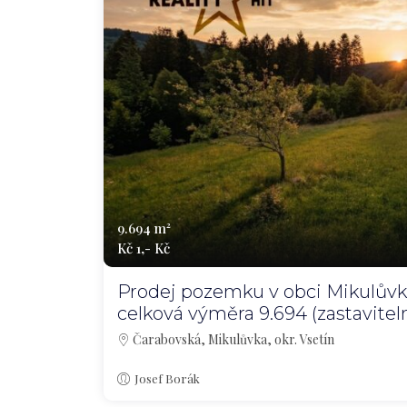
9.694 m²
Kč 1,- Kč
Prodej pozemku v obci Mikulůvka
celková výměra 9.694 (zastavitel
Čarabovská, Mikulůvka, okr. Vsetín
Josef Borák