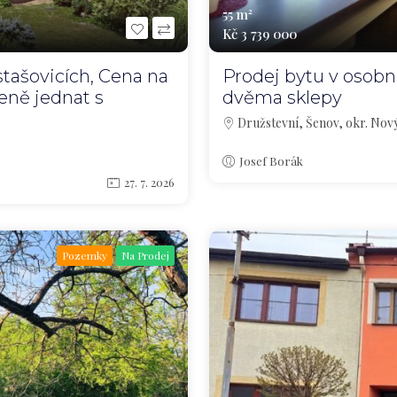
55 m²
Kč 3 739 000
tašovicích, Cena na
Prodej bytu v osobním
ceně jednat s
dvěma sklepy
Družstevní, Šenov, okr. Nový
Josef Borák
27. 7. 2026
Pozemky
Na Prodej