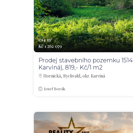
1514 m²
Kč 1 262 079
Prodej stavebního pozemku 1514 
Karviná), 819,- Kč/1 m2
Hornická, Rychvald, okr. Karviná
Josef Borák