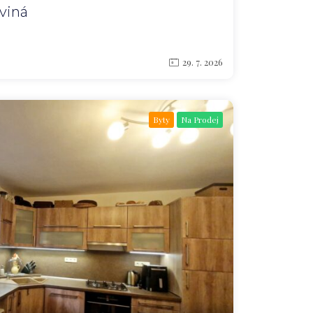
rviná
29. 7. 2026
Byty
Na Prodej