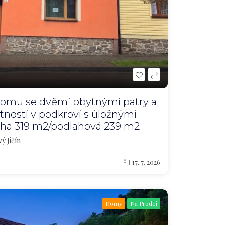
omu se dvěmi obytnýmí patry a
ností v podkroví s úložnými
ocha 319 m2/podlahová 239 m2
ý Jičín
17. 7. 2026
Domy
Na Prodej