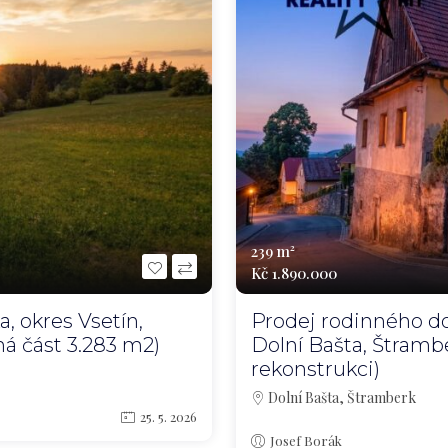
239 m²
Kč 1.890.000
, okres Vsetín,
Prodej rodinného d
ná část 3.283 m2)
Dolní Bašta, Štramb
rekonstrukci)
Dolní Bašta, Štramberk
25. 5. 2026
Josef Borák