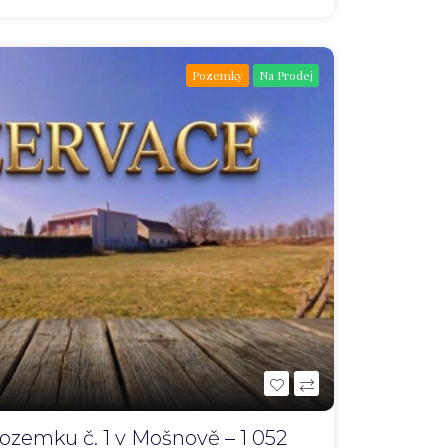
Pozemky
Na Prodej
ozemku č. 1 v Mošnově – 1 052